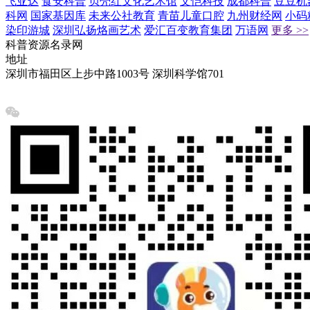
飞亚达
食安科普
贝壳红文化艺术馆
文恺科技
成都科普
豆豆机
科网
国家基因库
未来公社教育
青苗儿童口腔
九州财经网
小码
染印游城
深圳弘扬烙画艺术
爱汇百变教育集团
万语网
更多 >>
科普资源名录网
地址
深圳市福田区上步中路1003号 深圳科学馆701