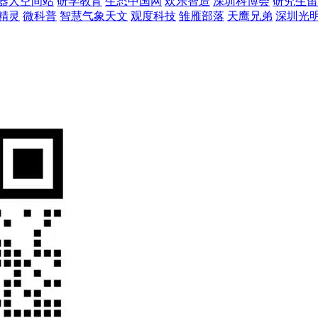
器人空间站
研学教育
生态中国网
欢乐智造
深圳科博会
研究生留
精灵
微科普
智慧气象天文
观度科技
雏雁部落
天鹰兄弟
深圳光