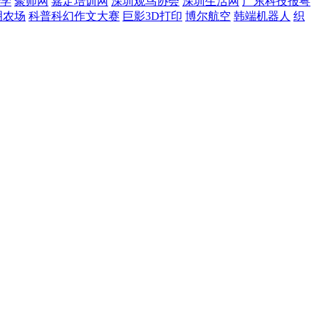
学
聚师网
嘉定培训网
深圳观鸟协会
深圳生活网
广东科技报粤
明农场
科普科幻作文大赛
巨影3D打印
博尔航空
韩端机器人
织