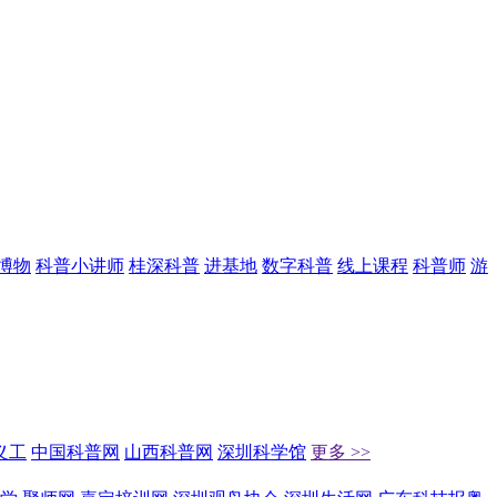
博物
科普小讲师
桂深科普
进基地
数字科普
线上课程
科普师
游
义工
中国科普网
山西科普网
深圳科学馆
更多 >>