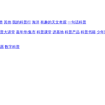
类
其他
我的科普行
海洋
有趣的天文奇观
一句话科普
普大讲堂
嘉年华/集市
科普课堂
进基地
科普产品
科普书籍
少年
愿
数字科普