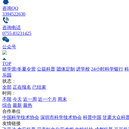
咨询QQ
3394522630
咨询电话
0755-83231425
公众号
TOP
研学营/冬夏令营
公益科普
团体定制
进学校
24小时科学银行
科
乐园
状态：
全部
正在报名
已结束
时间：
不限
今天
近一周
近一个月
周末
综合
最新
最热
合作单位
中国科学技术协会
深圳市科学技术协会
科普中国
甘肃大众科
友情链接