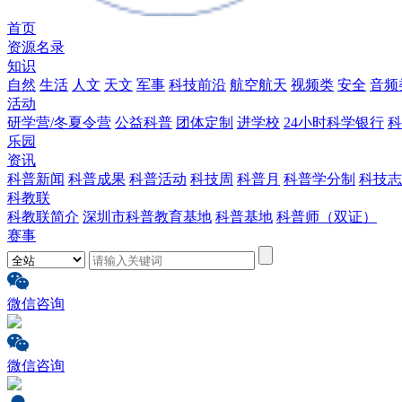
首页
资源名录
知识
自然
生活
人文
天文
军事
科技前沿
航空航天
视频类
安全
音频
活动
研学营/冬夏令营
公益科普
团体定制
进学校
24小时科学银行
科
乐园
资讯
科普新闻
科普成果
科普活动
科技周
科普月
科普学分制
科技志
科教联
科教联简介
深圳市科普教育基地
科普基地
科普师（双证）
赛事
微信咨询
微信咨询