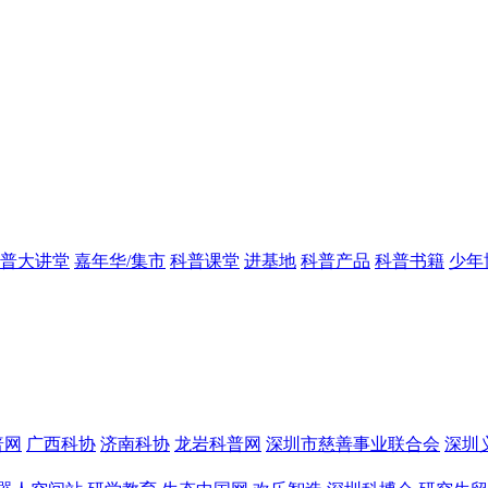
普大讲堂
嘉年华/集市
科普课堂
进基地
科普产品
科普书籍
少年
普网
广西科协
济南科协
龙岩科普网
深圳市慈善事业联合会
深圳