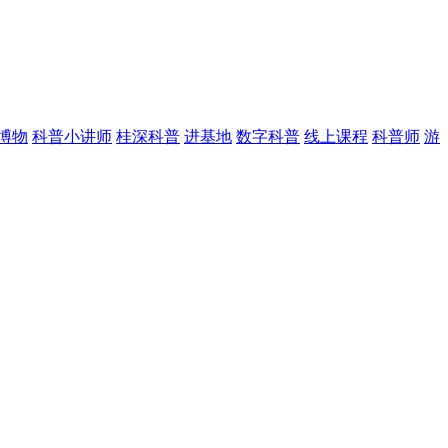
博物
科普小讲师
桂深科普
进基地
数字科普
线上课程
科普师
游