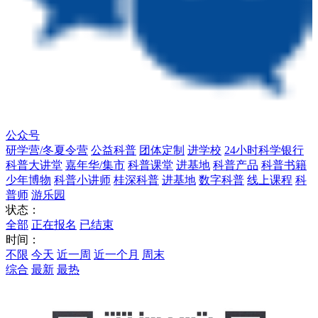
公众号
研学营/冬夏令营
公益科普
团体定制
进学校
24小时科学银行
科普大讲堂
嘉年华/集市
科普课堂
进基地
科普产品
科普书籍
少年博物
科普小讲师
桂深科普
进基地
数字科普
线上课程
科
普师
游乐园
状态：
全部
正在报名
已结束
时间：
不限
今天
近一周
近一个月
周末
综合
最新
最热