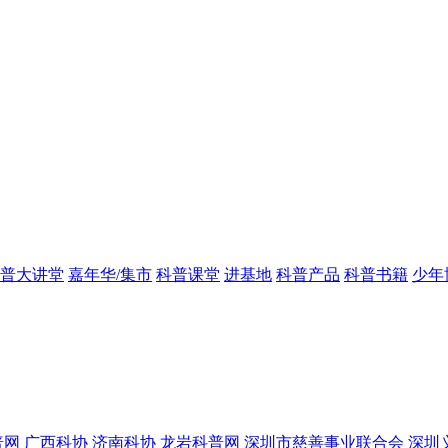
普大讲堂
嘉年华/集市
科普课堂
进基地
科普产品
科普书籍
少年
普网
广西科协
济南科协
龙岩科普网
深圳市慈善事业联合会
深圳