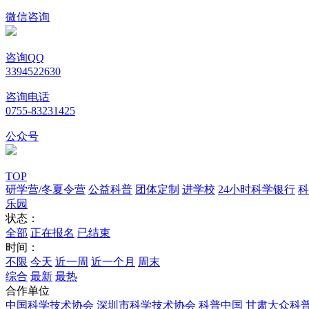
微信咨询
咨询QQ
3394522630
咨询电话
0755-83231425
公众号
TOP
研学营/冬夏令营
公益科普
团体定制
进学校
24小时科学银行
科
乐园
状态：
全部
正在报名
已结束
时间：
不限
今天
近一周
近一个月
周末
综合
最新
最热
合作单位
中国科学技术协会
深圳市科学技术协会
科普中国
甘肃大众科