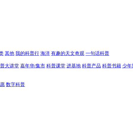
类
其他
我的科普行
海洋
有趣的天文奇观
一句话科普
普大讲堂
嘉年华/集市
科普课堂
进基地
科普产品
科普书籍
少年
愿
数字科普