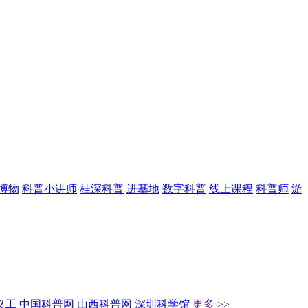
博物
科普小讲师
桂深科普
进基地
数字科普
线上课程
科普师
游
义工
中国科普网
山西科普网
深圳科学馆
更多 >>