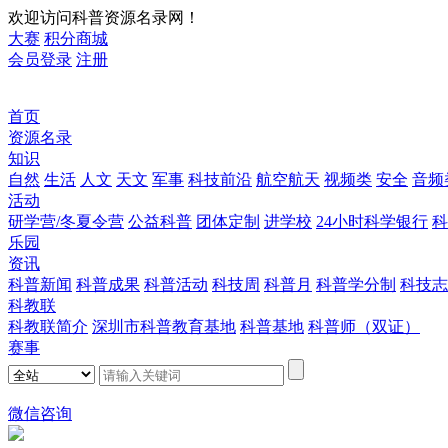
欢迎访问科普资源名录网！
大赛
积分商城
会员登录
注册
首页
资源名录
知识
自然
生活
人文
天文
军事
科技前沿
航空航天
视频类
安全
音频
活动
研学营/冬夏令营
公益科普
团体定制
进学校
24小时科学银行
科
乐园
资讯
科普新闻
科普成果
科普活动
科技周
科普月
科普学分制
科技志
科教联
科教联简介
深圳市科普教育基地
科普基地
科普师（双证）
赛事
微信咨询