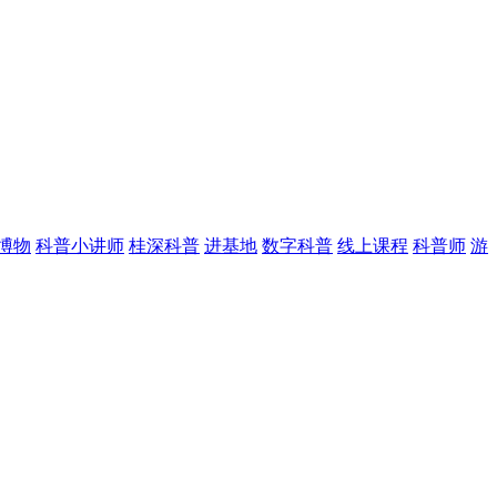
博物
科普小讲师
桂深科普
进基地
数字科普
线上课程
科普师
游