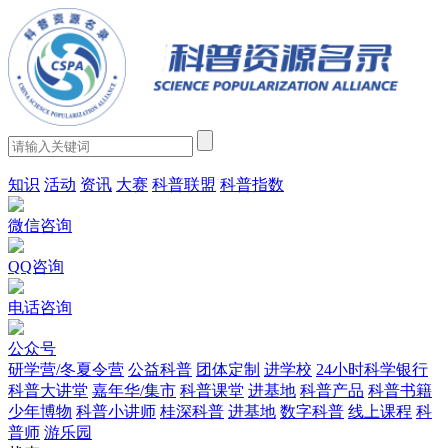
知识
活动
资讯
大赛
科普联盟
科普指数
微信咨询
QQ咨询
电话咨询
公众号
研学营/冬夏令营
公益科普
团体定制
进学校
24小时科学银行
科普大讲堂
嘉年华/集市
科普课堂
进基地
科普产品
科普书籍
少年博物
科普小讲师
桂深科普
进基地
数字科普
线上课程
科
普师
游乐园