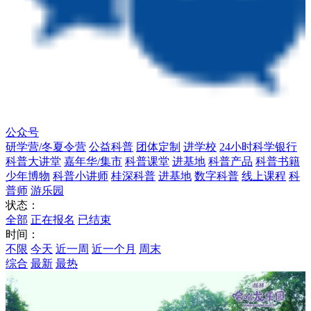
公众号
研学营/冬夏令营
公益科普
团体定制
进学校
24小时科学银行
科普大讲堂
嘉年华/集市
科普课堂
进基地
科普产品
科普书籍
少年博物
科普小讲师
桂深科普
进基地
数字科普
线上课程
科
普师
游乐园
状态：
全部
正在报名
已结束
时间：
不限
今天
近一周
近一个月
周末
综合
最新
最热