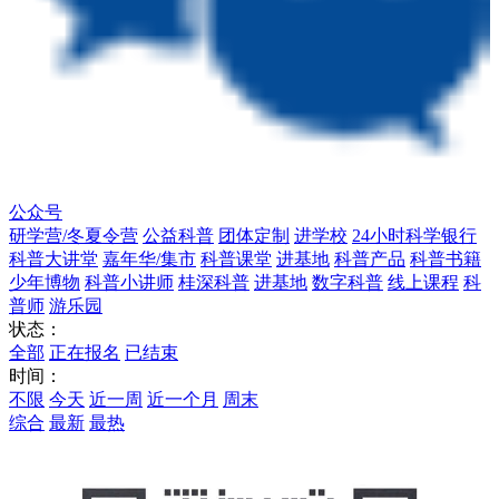
公众号
研学营/冬夏令营
公益科普
团体定制
进学校
24小时科学银行
科普大讲堂
嘉年华/集市
科普课堂
进基地
科普产品
科普书籍
少年博物
科普小讲师
桂深科普
进基地
数字科普
线上课程
科
普师
游乐园
状态：
全部
正在报名
已结束
时间：
不限
今天
近一周
近一个月
周末
综合
最新
最热