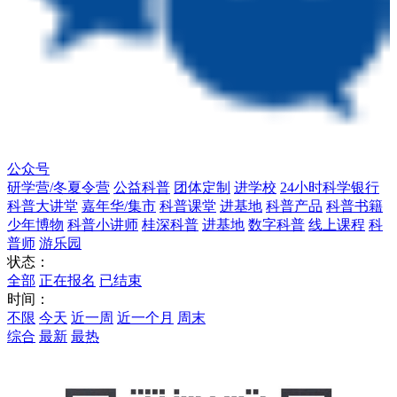
公众号
研学营/冬夏令营
公益科普
团体定制
进学校
24小时科学银行
科普大讲堂
嘉年华/集市
科普课堂
进基地
科普产品
科普书籍
少年博物
科普小讲师
桂深科普
进基地
数字科普
线上课程
科
普师
游乐园
状态：
全部
正在报名
已结束
时间：
不限
今天
近一周
近一个月
周末
综合
最新
最热