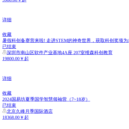
详细
收藏
暑假科创备赛营来啦! 走进STEM的神奇世界，获取科创奖项
已结束
深圳市南山区软件产业基地4A座 207室维森科创教育
19800.00￥起
详细
收藏
2024国易坊夏季国学智慧领袖营（7~18岁）
已结束
北京久峰月季国际酒店
18368.00￥起