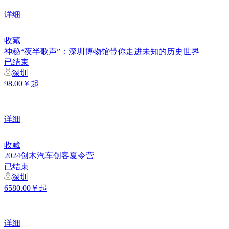
详细
收藏
神秘“夜半歌声”：深圳博物馆带你走进未知的历史世界
已结束
深圳
98.00￥起
详细
收藏
2024创木汽车创客夏令营
已结束
深圳
6580.00￥起
详细