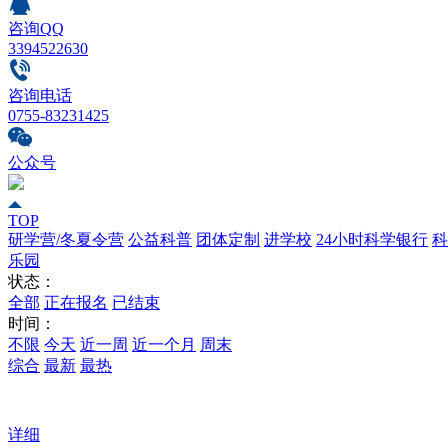
咨询QQ
3394522630
咨询电话
0755-83231425
公众号
TOP
研学营/冬夏令营
公益科普
团体定制
进学校
24小时科学银行
科
乐园
状态：
全部
正在报名
已结束
时间：
不限
今天
近一周
近一个月
周末
综合
最新
最热
详细