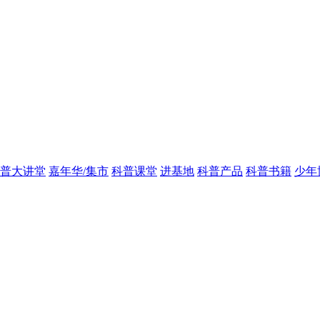
普大讲堂
嘉年华/集市
科普课堂
进基地
科普产品
科普书籍
少年