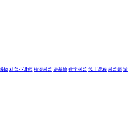
博物
科普小讲师
桂深科普
进基地
数字科普
线上课程
科普师
游