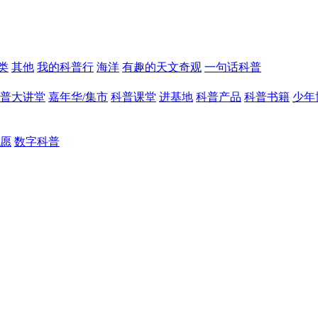
类
其他
我的科普行
海洋
有趣的天文奇观
一句话科普
普大讲堂
嘉年华/集市
科普课堂
进基地
科普产品
科普书籍
少年
愿
数字科普