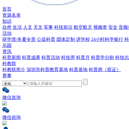
首页
资源名录
知识
自然
生活
人文
天文
军事
科技前沿
航空航天
视频类
安全
音频
活动
研学营/冬夏令营
公益科普
团体定制
进学校
24小时科学银行
科
乐园
资讯
科普新闻
科普成果
科普活动
科技周
科普月
科普学分制
科技志
科教联
科教联简介
深圳市科普教育基地
科普基地
科普师（双证）
赛事
微信咨询
微信咨询