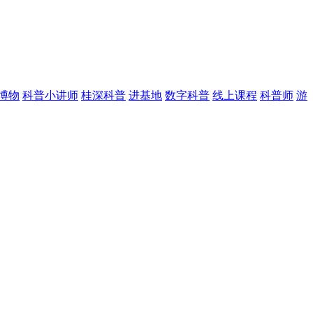
博物
科普小讲师
桂深科普
进基地
数字科普
线上课程
科普师
游