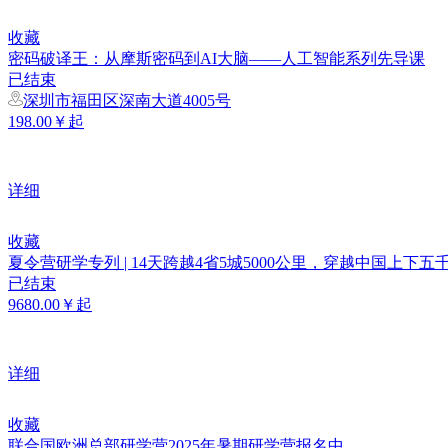
收藏
密码破译王：从摩斯密码到AI大脑——人工智能系列先导课
已结束
深圳市福田区深南大道4005号
198.00￥起
详细
收藏
夏令营研学专列 | 14天跨越4省5城5000公里，穿越中国上下五
已结束
9680.00￥起
详细
收藏
联合国欧洲总部研学营2025年暑期研学营报名中