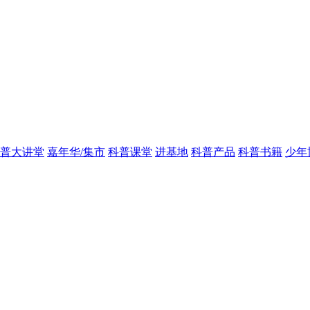
普大讲堂
嘉年华/集市
科普课堂
进基地
科普产品
科普书籍
少年