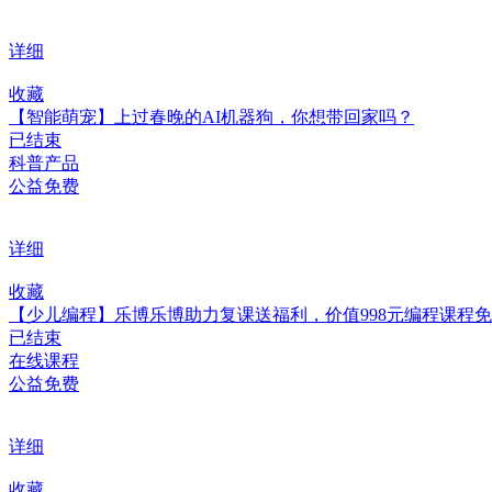
详细
收藏
【智能萌宠】上过春晚的AI机器狗，你想带回家吗？
已结束
科普产品
公益免费
详细
收藏
【少儿编程】乐博乐博助力复课送福利，价值998元编程课程
已结束
在线课程
公益免费
详细
收藏