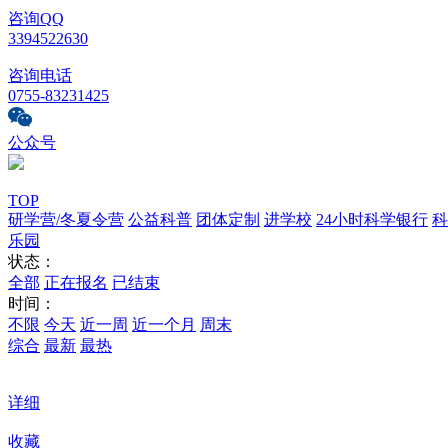
咨询QQ
3394522630
咨询电话
0755-83231425
公众号
TOP
研学营/冬夏令营
公益科普
团体定制
进学校
24小时科学银行
科
乐园
状态：
全部
正在报名
已结束
时间：
不限
今天
近一周
近一个月
周末
综合
最新
最热
详细
收藏