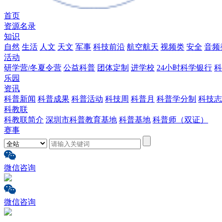
首页
资源名录
知识
自然
生活
人文
天文
军事
科技前沿
航空航天
视频类
安全
音频
活动
研学营/冬夏令营
公益科普
团体定制
进学校
24小时科学银行
科
乐园
资讯
科普新闻
科普成果
科普活动
科技周
科普月
科普学分制
科技志
科教联
科教联简介
深圳市科普教育基地
科普基地
科普师（双证）
赛事
微信咨询
微信咨询