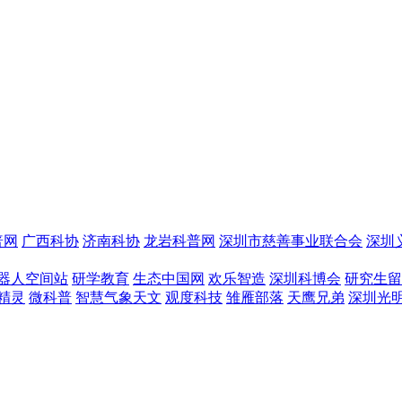
普网
广西科协
济南科协
龙岩科普网
深圳市慈善事业联合会
深圳
器人空间站
研学教育
生态中国网
欢乐智造
深圳科博会
研究生留
精灵
微科普
智慧气象天文
观度科技
雏雁部落
天鹰兄弟
深圳光