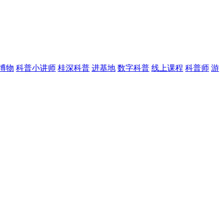
博物
科普小讲师
桂深科普
进基地
数字科普
线上课程
科普师
游