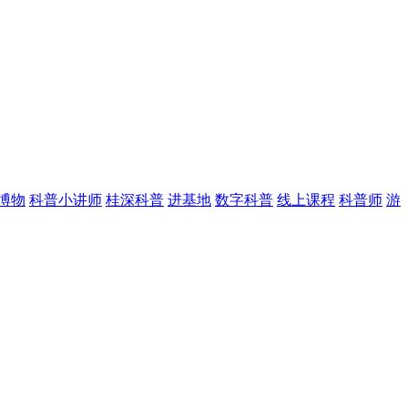
博物
科普小讲师
桂深科普
进基地
数字科普
线上课程
科普师
游