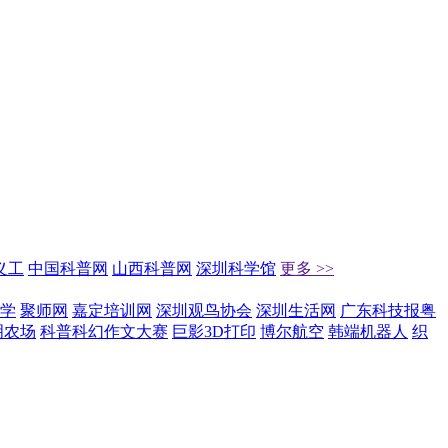
义工
中国科普网
山西科普网
深圳科学馆
更多 >>
学
聚师网
嘉定培训网
深圳观鸟协会
深圳生活网
广东科技报粤
明农场
科普科幻作文大赛
巨影3D打印
博尔航空
韩端机器人
织