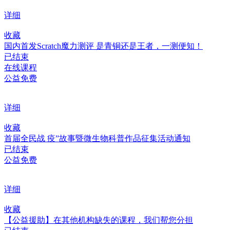
详细
收藏
国内首发Scratch魔力测评 是青铜还是王者，一测便知！
已结束
在线课程
公益免费
详细
收藏
首届全民战 疫”故事暨微生物科普作品征集活动通知
已结束
公益免费
详细
收藏
【公益援助】在其他机构缺失的课程，我们帮您分担