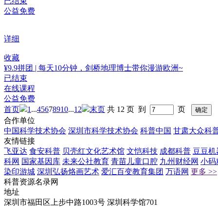
已结束
公益免费
详细
收藏
¥9.9拼团 | 每天10分钟，剑桥地理博士带你漫游欧洲~
已结束
在线课程
公益免费
首页
1
...
4
5
6
7
8
9
10
...
12
末页
共 12 页 到
页
合作单位
中国科学技术协会
深圳市科学技术协会
科普中国
甘肃大众科
友情链接
飞亚达
食安科普
贝壳红文化艺术馆
文恺科技
成都科普
豆豆机
科网
国家基因库
未来公社教育
青苗儿童口腔
九州财经网
小码
染印游城
深圳弘扬烙画艺术
爱汇百变教育集团
万语网
更多 >>
科普资源名录网
地址
深圳市福田区上步中路1003号 深圳科学馆701