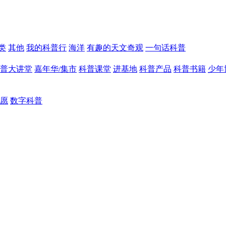
类
其他
我的科普行
海洋
有趣的天文奇观
一句话科普
普大讲堂
嘉年华/集市
科普课堂
进基地
科普产品
科普书籍
少年
愿
数字科普