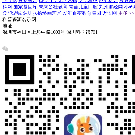
飞亚达
食安科普
贝壳红文化艺术馆
文恺科技
成都科普
豆豆机
科网
国家基因库
未来公社教育
青苗儿童口腔
九州财经网
小码
染印游城
深圳弘扬烙画艺术
爱汇百变教育集团
万语网
更多 >>
科普资源名录网
地址
深圳市福田区上步中路1003号 深圳科学馆701