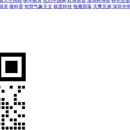
器人空间站
研学教育
生态中国网
欢乐智造
深圳科博会
研究生留
精灵
微科普
智慧气象天文
观度科技
雏雁部落
天鹰兄弟
深圳光