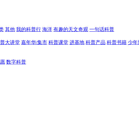
类
其他
我的科普行
海洋
有趣的天文奇观
一句话科普
普大讲堂
嘉年华/集市
科普课堂
进基地
科普产品
科普书籍
少年
愿
数字科普