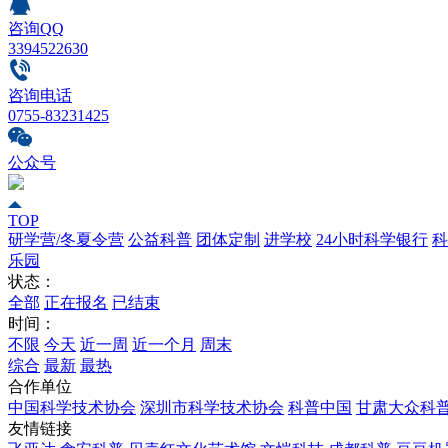
咨询QQ
3394522630
咨询电话
0755-83231425
公众号
TOP
研学营/冬夏令营
公益科普
团体定制
进学校
24小时科学银行
科
乐园
状态：
全部
正在报名
已结束
时间：
不限
今天
近一周
近一个月
周末
综合
最新
最热
合作单位
中国科学技术协会
深圳市科学技术协会
科普中国
甘肃大众科
友情链接