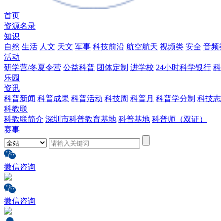
首页
资源名录
知识
自然
生活
人文
天文
军事
科技前沿
航空航天
视频类
安全
音频
活动
研学营/冬夏令营
公益科普
团体定制
进学校
24小时科学银行
科
乐园
资讯
科普新闻
科普成果
科普活动
科技周
科普月
科普学分制
科技志
科教联
科教联简介
深圳市科普教育基地
科普基地
科普师（双证）
赛事
微信咨询
微信咨询