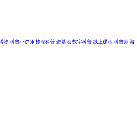
博物
科普小讲师
桂深科普
进基地
数字科普
线上课程
科普师
游