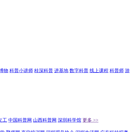
博物
科普小讲师
桂深科普
进基地
数字科普
线上课程
科普师
游
义工
中国科普网
山西科普网
深圳科学馆
更多 >>