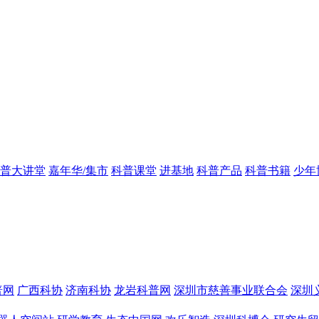
普大讲堂
嘉年华/集市
科普课堂
进基地
科普产品
科普书籍
少年
普网
广西科协
济南科协
龙岩科普网
深圳市慈善事业联合会
深圳