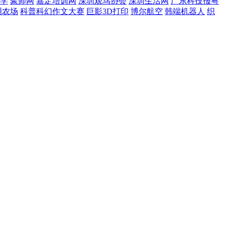
学
聚师网
嘉定培训网
深圳观鸟协会
深圳生活网
广东科技报粤
明农场
科普科幻作文大赛
巨影3D打印
博尔航空
韩端机器人
织