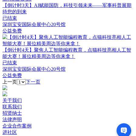
【倒计时3天】AI赋能国防，科技引领未来——军事科普展期
待您的到来
已结束
深圳宝安国际会展中心20号馆
公益免费
【倒计时4天】聚焦人工智能编程教育，点猫科技亮相人工智
能大赛！展位精美周边等你来拿！
已结束
深圳宝安国际会展中心20号馆
公益免费
上一页
下一页
关于我们
联系我们
招贤纳士
法律声明
企业合作案例
进社区