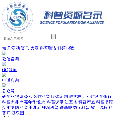
知识
活动
资讯
大赛
科普联盟
科普指数
微信咨询
QQ咨询
电话咨询
公众号
研学营/冬夏令营
公益科普
团体定制
进学校
24小时科学银行
科普大讲堂
嘉年华/集市
科普课堂
进基地
科普产品
科普书籍
少年博物
科普小讲师
桂深科普
进基地
数字科普
线上课程
科
普师
游乐园