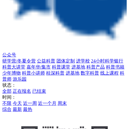
公众号
研学营/冬夏令营
公益科普
团体定制
进学校
24小时科学银行
科普大讲堂
嘉年华/集市
科普课堂
进基地
科普产品
科普书籍
少年博物
科普小讲师
桂深科普
进基地
数字科普
线上课程
科
普师
游乐园
状态：
全部
正在报名
已结束
时间：
不限
今天
近一周
近一个月
周末
综合
最新
最热