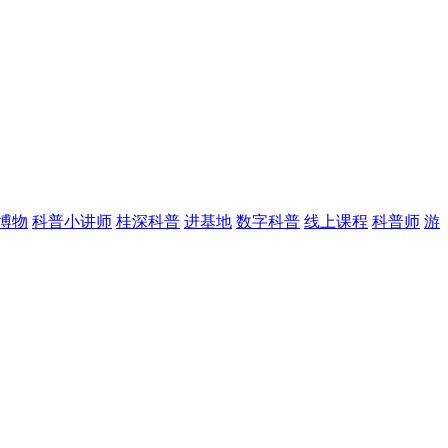
博物
科普小讲师
桂深科普
进基地
数字科普
线上课程
科普师
游