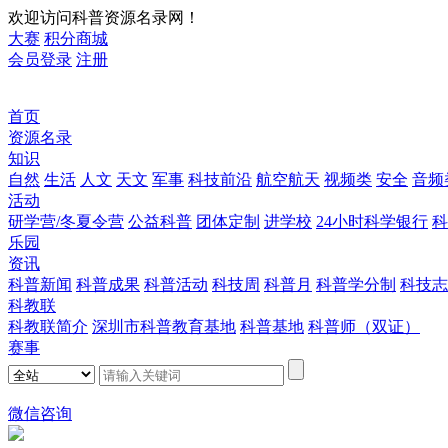
欢迎访问科普资源名录网！
大赛
积分商城
会员登录
注册
首页
资源名录
知识
自然
生活
人文
天文
军事
科技前沿
航空航天
视频类
安全
音频
活动
研学营/冬夏令营
公益科普
团体定制
进学校
24小时科学银行
科
乐园
资讯
科普新闻
科普成果
科普活动
科技周
科普月
科普学分制
科技志
科教联
科教联简介
深圳市科普教育基地
科普基地
科普师（双证）
赛事
微信咨询