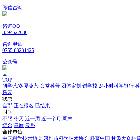
微信咨询
咨询QQ
3394522630
咨询电话
0755-83231425
公众号
TOP
研学营/冬夏令营
公益科普
团体定制
进学校
24小时科学银行
科
乐园
状态：
全部
正在报名
已结束
时间：
不限
今天
近一周
近一个月
周末
综合
最新
最热
合作单位
中国科学技术协会
深圳市科学技术协会
科普中国
甘肃大众科