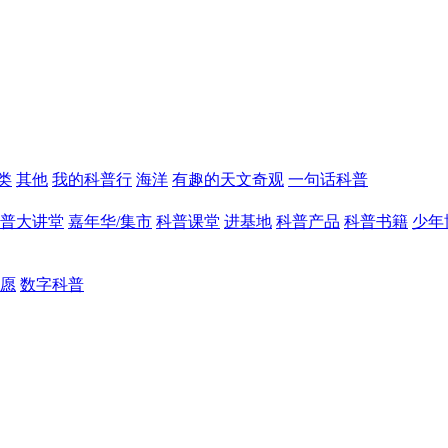
类
其他
我的科普行
海洋
有趣的天文奇观
一句话科普
普大讲堂
嘉年华/集市
科普课堂
进基地
科普产品
科普书籍
少年
愿
数字科普