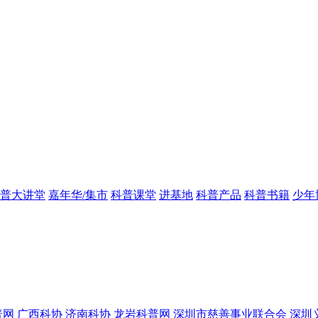
普大讲堂
嘉年华/集市
科普课堂
进基地
科普产品
科普书籍
少年
普网
广西科协
济南科协
龙岩科普网
深圳市慈善事业联合会
深圳