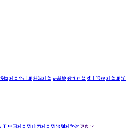
博物
科普小讲师
桂深科普
进基地
数字科普
线上课程
科普师
游
义工
中国科普网
山西科普网
深圳科学馆
更多 >>