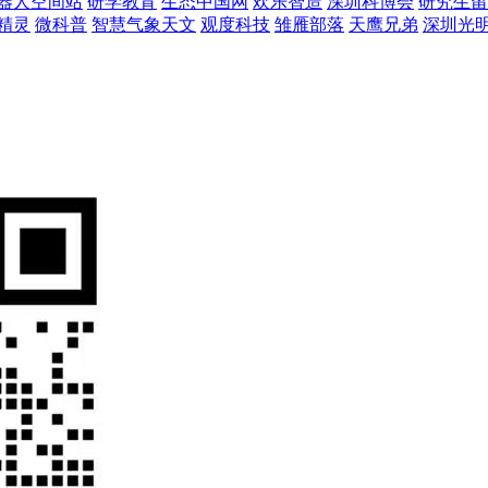
器人空间站
研学教育
生态中国网
欢乐智造
深圳科博会
研究生留
精灵
微科普
智慧气象天文
观度科技
雏雁部落
天鹰兄弟
深圳光