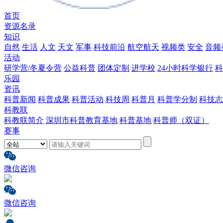
首页
资源名录
知识
自然
生活
人文
天文
军事
科技前沿
航空航天
视频类
安全
音频
活动
研学营/冬夏令营
公益科普
团体定制
进学校
24小时科学银行
科
乐园
资讯
科普新闻
科普成果
科普活动
科技周
科普月
科普学分制
科技志
科教联
科教联简介
深圳市科普教育基地
科普基地
科普师（双证）
赛事
微信咨询
微信咨询