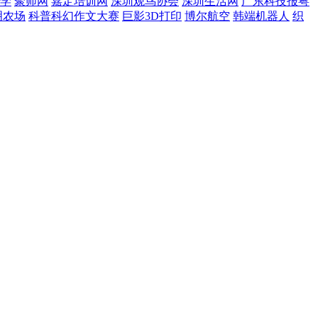
学
聚师网
嘉定培训网
深圳观鸟协会
深圳生活网
广东科技报粤
明农场
科普科幻作文大赛
巨影3D打印
博尔航空
韩端机器人
织