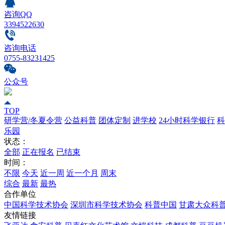
咨询QQ
3394522630
咨询电话
0755-83231425
公众号
TOP
研学营/冬夏令营
公益科普
团体定制
进学校
24小时科学银行
科
乐园
状态：
全部
正在报名
已结束
时间：
不限
今天
近一周
近一个月
周末
综合
最新
最热
合作单位
中国科学技术协会
深圳市科学技术协会
科普中国
甘肃大众科
友情链接