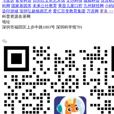
飞亚达
食安科普
贝壳红文化艺术馆
文恺科技
成都科普
豆豆机
科网
国家基因库
未来公社教育
青苗儿童口腔
九州财经网
小码
染印游城
深圳弘扬烙画艺术
爱汇百变教育集团
万语网
更多 >>
科普资源名录网
地址
深圳市福田区上步中路1003号 深圳科学馆701