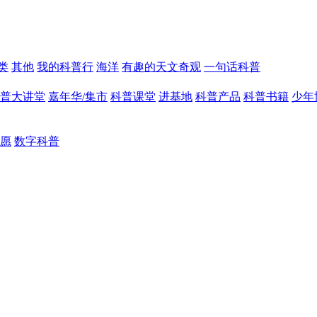
类
其他
我的科普行
海洋
有趣的天文奇观
一句话科普
普大讲堂
嘉年华/集市
科普课堂
进基地
科普产品
科普书籍
少年
愿
数字科普