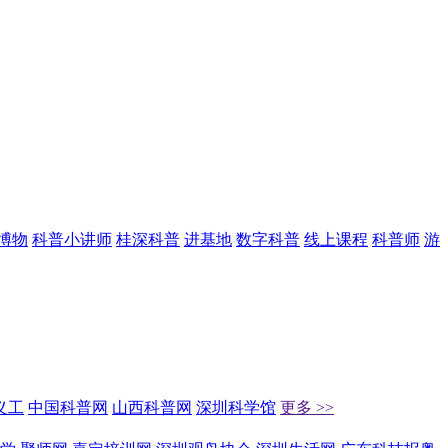
博物
科普小讲师
桂深科普
进基地
数字科普
线上课程
科普师
游
义工
中国科普网
山西科普网
深圳科学馆
更多 >>