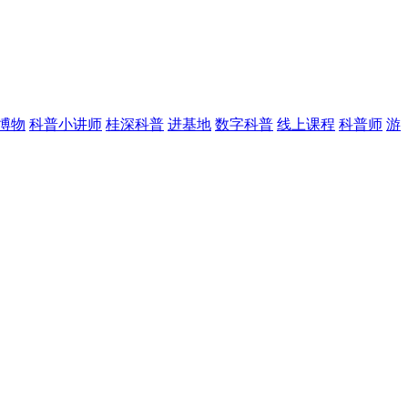
博物
科普小讲师
桂深科普
进基地
数字科普
线上课程
科普师
游