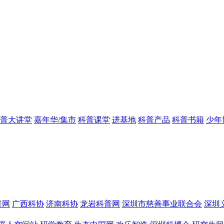
普大讲堂
嘉年华/集市
科普课堂
进基地
科普产品
科普书籍
少年
普网
广西科协
济南科协
龙岩科普网
深圳市慈善事业联合会
深圳