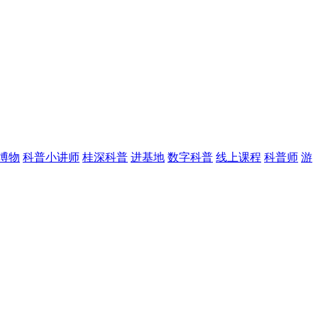
博物
科普小讲师
桂深科普
进基地
数字科普
线上课程
科普师
游