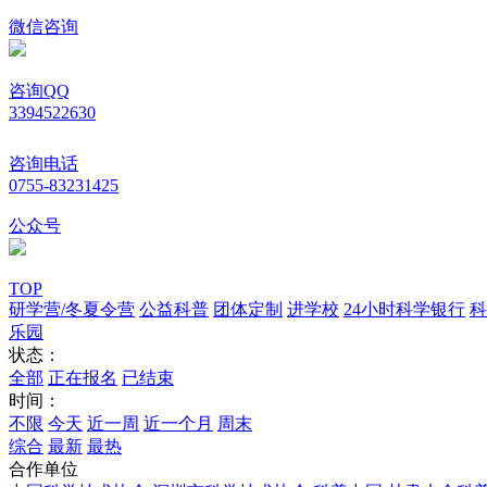
微信咨询
咨询QQ
3394522630
咨询电话
0755-83231425
公众号
TOP
研学营/冬夏令营
公益科普
团体定制
进学校
24小时科学银行
科
乐园
状态：
全部
正在报名
已结束
时间：
不限
今天
近一周
近一个月
周末
综合
最新
最热
合作单位