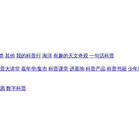
类
其他
我的科普行
海洋
有趣的天文奇观
一句话科普
普大讲堂
嘉年华/集市
科普课堂
进基地
科普产品
科普书籍
少年
愿
数字科普