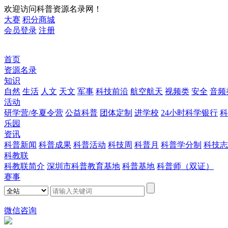
欢迎访问科普资源名录网！
大赛
积分商城
会员登录
注册
首页
资源名录
知识
自然
生活
人文
天文
军事
科技前沿
航空航天
视频类
安全
音频
活动
研学营/冬夏令营
公益科普
团体定制
进学校
24小时科学银行
科
乐园
资讯
科普新闻
科普成果
科普活动
科技周
科普月
科普学分制
科技志
科教联
科教联简介
深圳市科普教育基地
科普基地
科普师（双证）
赛事
微信咨询