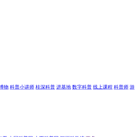
博物
科普小讲师
桂深科普
进基地
数字科普
线上课程
科普师
游