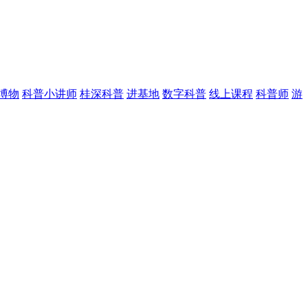
博物
科普小讲师
桂深科普
进基地
数字科普
线上课程
科普师
游