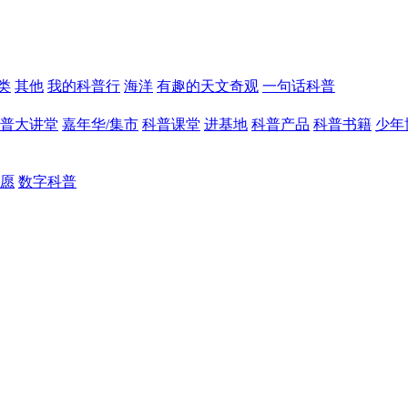
类
其他
我的科普行
海洋
有趣的天文奇观
一句话科普
普大讲堂
嘉年华/集市
科普课堂
进基地
科普产品
科普书籍
少年
愿
数字科普