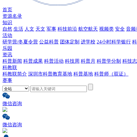
首页
资源名录
知识
自然
生活
人文
天文
军事
科技前沿
航空航天
视频类
安全
音频
活动
研学营/冬夏令营
公益科普
团体定制
进学校
24小时科学银行
科
乐园
资讯
科普新闻
科普成果
科普活动
科技周
科普月
科普学分制
科技志
科教联
科教联简介
深圳市科普教育基地
科普基地
科普师（双证）
赛事
微信咨询
微信咨询