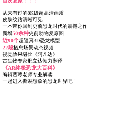
首次复原！！！
从未有过的8K级超高清画质
皮肤纹路清晰可见
一本带你回到史前恐龙时代的震撼之作
50余种
新增
史前动物复原图
近90个
超逼真3D恐龙模型
22段
栖息场景动态视频
视觉效果堪比《阿凡达》
古生物专家邢立达倾力翻译
《AR终极恐龙大百科》
编辑贾琢老师专业解读
一起进入撕裂想象的恐龙世界吧！