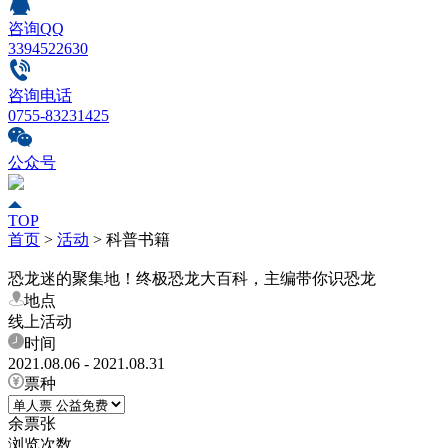
咨询QQ
3394522630
咨询电话
0755-83231425
公众号
TOP
首页
>
活动
>
科普书籍
恐龙迷的聚集地！终极恐龙大百科，主编带你识恐龙
地点
线上活动
时间
2021.08.06 - 2021.08.31
票种
余票
张
浏览次数