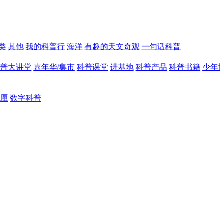
类
其他
我的科普行
海洋
有趣的天文奇观
一句话科普
普大讲堂
嘉年华/集市
科普课堂
进基地
科普产品
科普书籍
少年
愿
数字科普