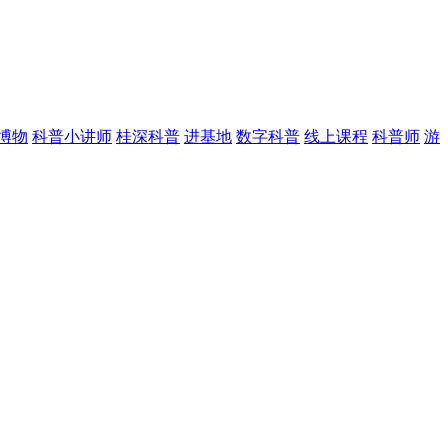
博物
科普小讲师
桂深科普
进基地
数字科普
线上课程
科普师
游