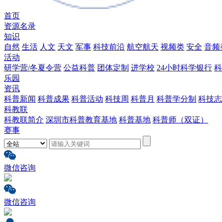
首页
资源名录
知识
自然
生活
人文
天文
军事
科技前沿
航空航天
视频类
安全
音频
活动
研学营/冬夏令营
公益科普
团体定制
进学校
24小时科学银行
科
乐园
资讯
科普新闻
科普成果
科普活动
科技周
科普月
科普学分制
科技志
科教联
科教联简介
深圳市科普教育基地
科普基地
科普师（双证）
赛事
微信咨询
微信咨询