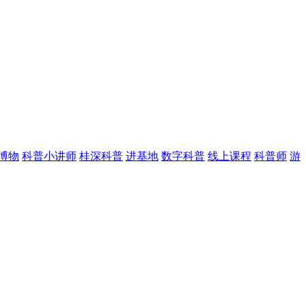
博物
科普小讲师
桂深科普
进基地
数字科普
线上课程
科普师
游