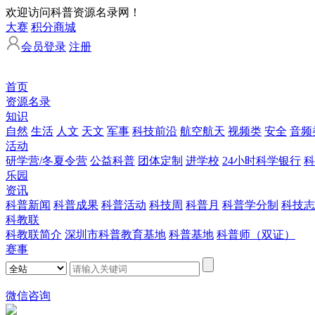
欢迎访问科普资源名录网！
大赛
积分商城
会员登录
注册
首页
资源名录
知识
自然
生活
人文
天文
军事
科技前沿
航空航天
视频类
安全
音频
活动
研学营/冬夏令营
公益科普
团体定制
进学校
24小时科学银行
科
乐园
资讯
科普新闻
科普成果
科普活动
科技周
科普月
科普学分制
科技志
科教联
科教联简介
深圳市科普教育基地
科普基地
科普师（双证）
赛事
微信咨询