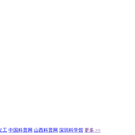
义工
中国科普网
山西科普网
深圳科学馆
更多 >>