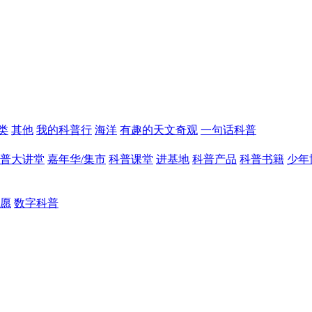
类
其他
我的科普行
海洋
有趣的天文奇观
一句话科普
普大讲堂
嘉年华/集市
科普课堂
进基地
科普产品
科普书籍
少年
愿
数字科普