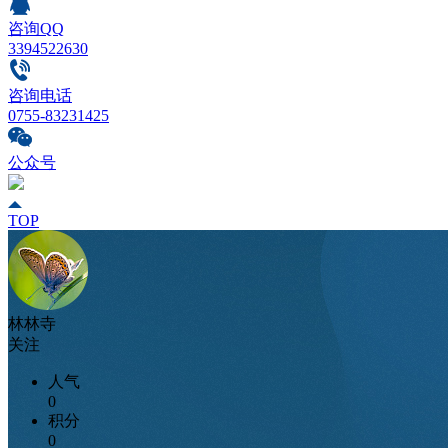
咨询QQ
3394522630
咨询电话
0755-83231425
公众号
TOP
林林寺
关注
人气
0
积分
0