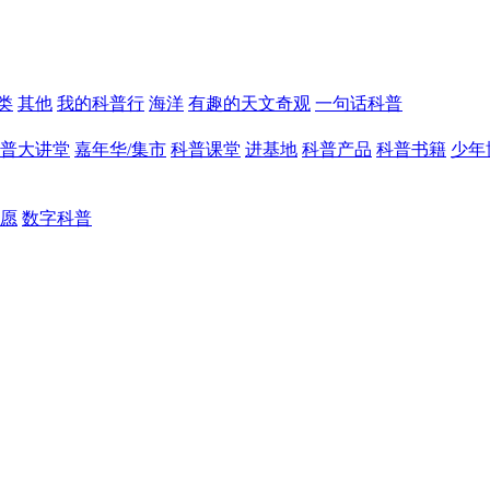
类
其他
我的科普行
海洋
有趣的天文奇观
一句话科普
普大讲堂
嘉年华/集市
科普课堂
进基地
科普产品
科普书籍
少年
愿
数字科普