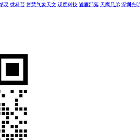
精灵
微科普
智慧气象天文
观度科技
雏雁部落
天鹰兄弟
深圳光