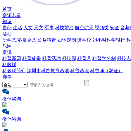
首页
资源名录
知识
自然
生活
人文
天文
军事
科技前沿
航空航天
视频类
安全
音频
活动
研学营/冬夏令营
公益科普
团体定制
进学校
24小时科学银行
科
乐园
资讯
科普新闻
科普成果
科普活动
科技周
科普月
科普学分制
科技志
科教联
科教联简介
深圳市科普教育基地
科普基地
科普师（双证）
赛事
微信咨询
微信咨询