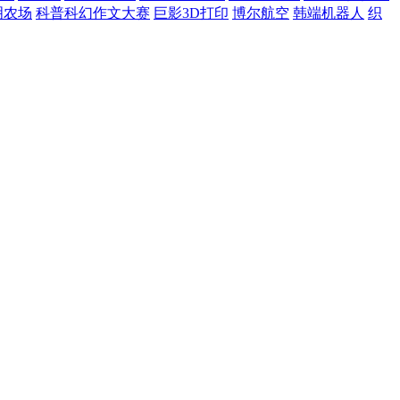
明农场
科普科幻作文大赛
巨影3D打印
博尔航空
韩端机器人
织