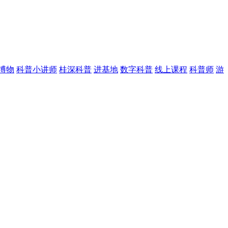
博物
科普小讲师
桂深科普
进基地
数字科普
线上课程
科普师
游