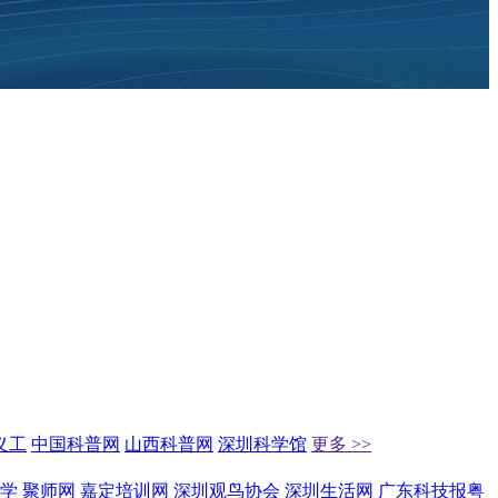
义工
中国科普网
山西科普网
深圳科学馆
更多 >>
学
聚师网
嘉定培训网
深圳观鸟协会
深圳生活网
广东科技报粤