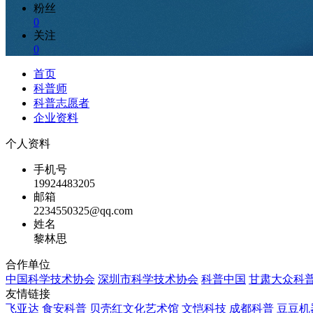
粉丝
0
关注
0
首页
科普师
科普志愿者
企业资料
个人资料
手机号
19924483205
邮箱
2234550325@qq.com
姓名
黎林思
合作单位
中国科学技术协会
深圳市科学技术协会
科普中国
甘肃大众科
友情链接
飞亚达
食安科普
贝壳红文化艺术馆
文恺科技
成都科普
豆豆机