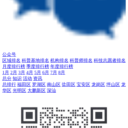
公众号
区域排名
科普基地排名
机构排名
科普师排名
科技志愿者排名
月度排行榜
季度排行榜
年度排行榜
1月
2月
3月
4月
5月
6月
7月
8月
总分
知识
活动
资讯
总排行
福田区
罗湖区
南山区
盐田区
宝安区
龙岗区
坪山区
龙
华区
光明区
大鹏新区
深汕