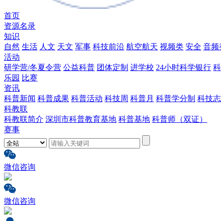
首页
资源名录
知识
自然
生活
人文
天文
军事
科技前沿
航空航天
视频类
安全
音频
活动
研学营/冬夏令营
公益科普
团体定制
进学校
24小时科学银行
科
乐园
比赛
资讯
科普新闻
科普成果
科普活动
科技周
科普月
科普学分制
科技志
科教联
科教联简介
深圳市科普教育基地
科普基地
科普师（双证）
赛事
微信咨询
微信咨询