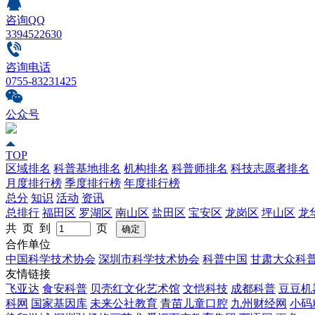
咨询QQ
3394522630
咨询电话
0755-83231425
公众号
TOP
区域排名
科普基地排名
机构排名
科普师排名
科技志愿者排名
月度排行榜
季度排行榜
年度排行榜
总分
知识
活动
资讯
总排行
福田区
罗湖区
南山区
盐田区
宝安区
龙岗区
坪山区
龙
共 页 到
页
合作单位
中国科学技术协会
深圳市科学技术协会
科普中国
甘肃大众科
友情链接
飞亚达
食安科普
贝壳红文化艺术馆
文恺科技
成都科普
豆豆机
科网
国家基因库
未来公社教育
青苗儿童口腔
九州财经网
小码