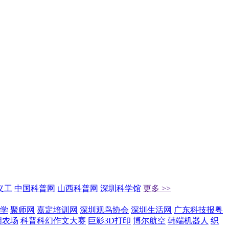
义工
中国科普网
山西科普网
深圳科学馆
更多 >>
学
聚师网
嘉定培训网
深圳观鸟协会
深圳生活网
广东科技报粤
明农场
科普科幻作文大赛
巨影3D打印
博尔航空
韩端机器人
织