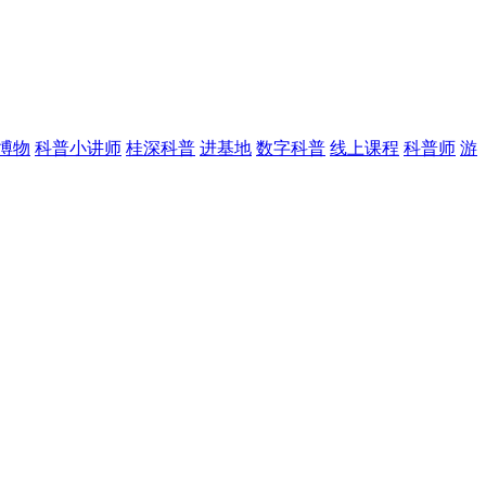
博物
科普小讲师
桂深科普
进基地
数字科普
线上课程
科普师
游