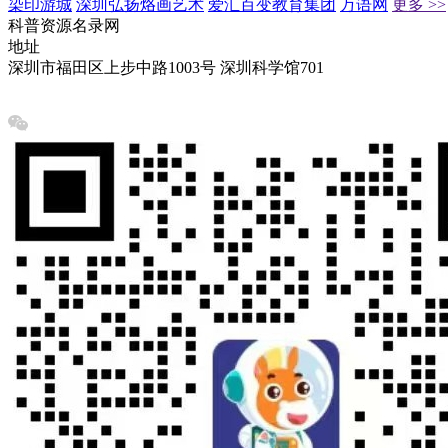
染印游城
深圳弘扬烙画艺术
爱汇百变教育集团
万语网
更多 >>
科普资源名录网
地址
深圳市福田区上步中路1003号 深圳科学馆701