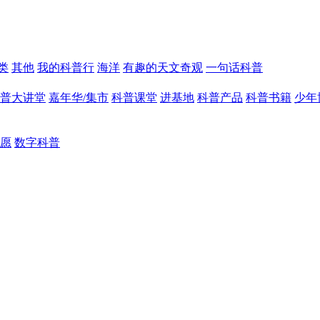
类
其他
我的科普行
海洋
有趣的天文奇观
一句话科普
普大讲堂
嘉年华/集市
科普课堂
进基地
科普产品
科普书籍
少年
愿
数字科普