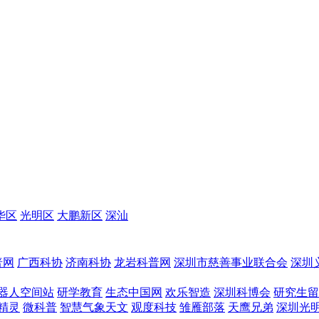
华区
光明区
大鹏新区
深汕
普网
广西科协
济南科协
龙岩科普网
深圳市慈善事业联合会
深圳
器人空间站
研学教育
生态中国网
欢乐智造
深圳科博会
研究生留
精灵
微科普
智慧气象天文
观度科技
雏雁部落
天鹰兄弟
深圳光