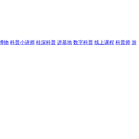
博物
科普小讲师
桂深科普
进基地
数字科普
线上课程
科普师
游