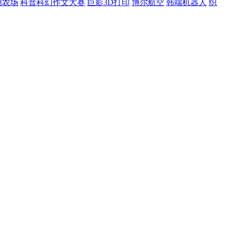
明农场
科普科幻作文大赛
巨影3D打印
博尔航空
韩端机器人
织