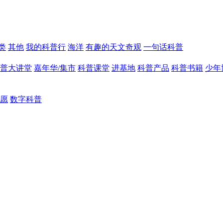
类
其他
我的科普行
海洋
有趣的天文奇观
一句话科普
普大讲堂
嘉年华/集市
科普课堂
进基地
科普产品
科普书籍
少年
愿
数字科普