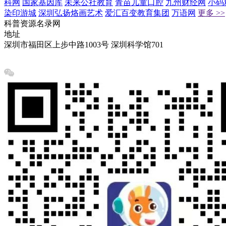
科网
国家基因库
未来公社教育
青苗儿童口腔
九州财经网
小码
染印游城
深圳弘扬烙画艺术
爱汇百变教育集团
万语网
更多 >>
科普资源名录网
地址
深圳市福田区上步中路1003号 深圳科学馆701