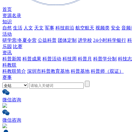
首页
资源名录
知识
自然
生活
人文
天文
军事
科技前沿
航空航天
视频类
安全
音频
活动
研学营/冬夏令营
公益科普
团体定制
进学校
24小时科学银行
科
乐园
比赛
资讯
科普新闻
科普成果
科普活动
科技周
科普月
科普学分制
科技志
科教联
科教联简介
深圳市科普教育基地
科普基地
科普师（双证）
赛事
微信咨询
微信咨询