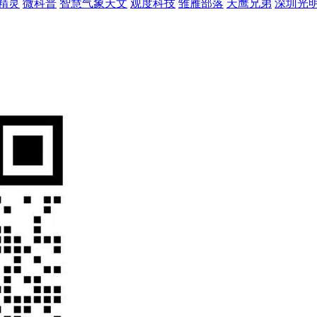
精灵
微科普
智慧气象天文
观度科技
雏雁部落
天鹰兄弟
深圳光