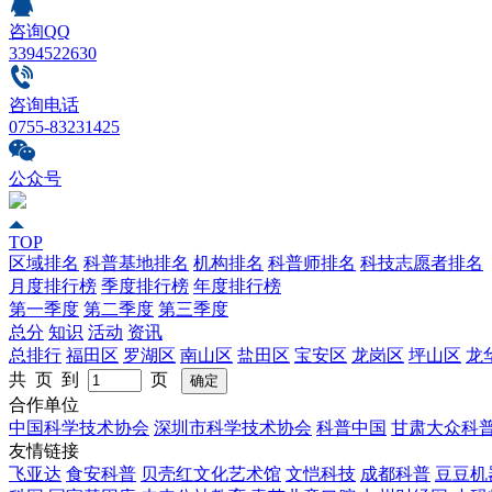
咨询QQ
3394522630
咨询电话
0755-83231425
公众号
TOP
区域排名
科普基地排名
机构排名
科普师排名
科技志愿者排名
月度排行榜
季度排行榜
年度排行榜
第一季度
第二季度
第三季度
总分
知识
活动
资讯
总排行
福田区
罗湖区
南山区
盐田区
宝安区
龙岗区
坪山区
龙
共 页 到
页
合作单位
中国科学技术协会
深圳市科学技术协会
科普中国
甘肃大众科
友情链接
飞亚达
食安科普
贝壳红文化艺术馆
文恺科技
成都科普
豆豆机