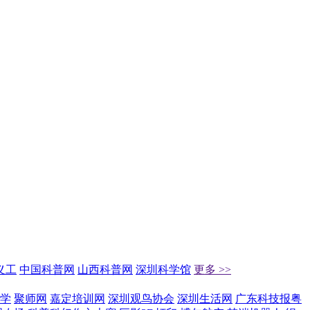
义工
中国科普网
山西科普网
深圳科学馆
更多 >>
学
聚师网
嘉定培训网
深圳观鸟协会
深圳生活网
广东科技报粤