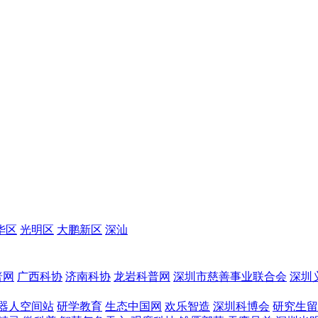
华区
光明区
大鹏新区
深汕
普网
广西科协
济南科协
龙岩科普网
深圳市慈善事业联合会
深圳
器人空间站
研学教育
生态中国网
欢乐智造
深圳科博会
研究生留