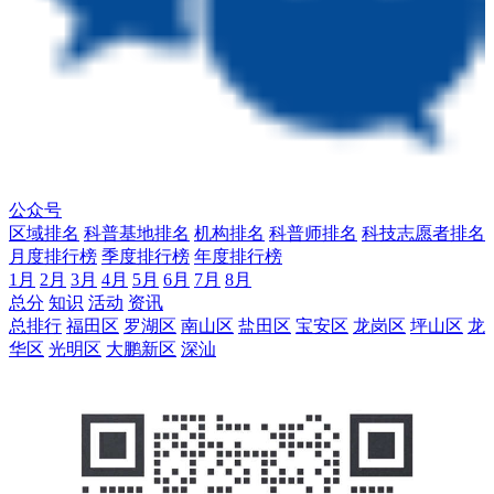
公众号
区域排名
科普基地排名
机构排名
科普师排名
科技志愿者排名
月度排行榜
季度排行榜
年度排行榜
1月
2月
3月
4月
5月
6月
7月
8月
总分
知识
活动
资讯
总排行
福田区
罗湖区
南山区
盐田区
宝安区
龙岗区
坪山区
龙
华区
光明区
大鹏新区
深汕