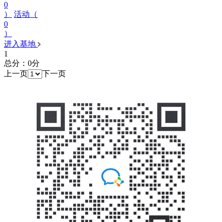
0
）
活动（
0
）
进入基地
1
总分：0分
上一页
下一页