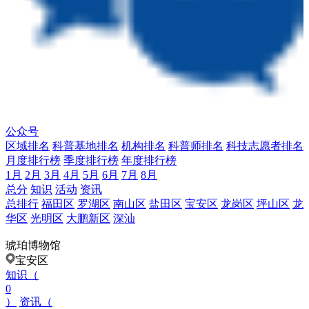
公众号
区域排名
科普基地排名
机构排名
科普师排名
科技志愿者排名
月度排行榜
季度排行榜
年度排行榜
1月
2月
3月
4月
5月
6月
7月
8月
总分
知识
活动
资讯
总排行
福田区
罗湖区
南山区
盐田区
宝安区
龙岗区
坪山区
龙
华区
光明区
大鹏新区
深汕
琥珀博物馆
宝安区
知识（
0
）
资讯（