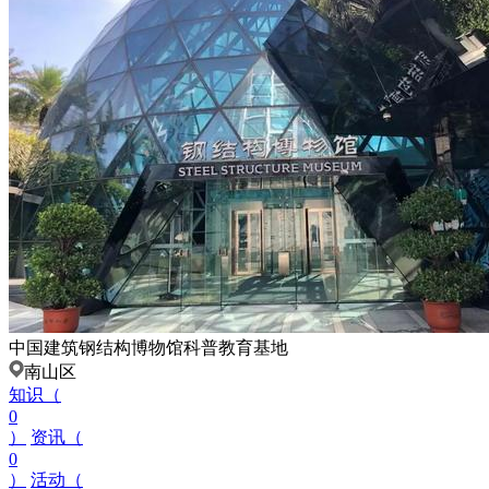
中国建筑钢结构博物馆科普教育基地
南山区
知识（
0
）
资讯（
0
）
活动（