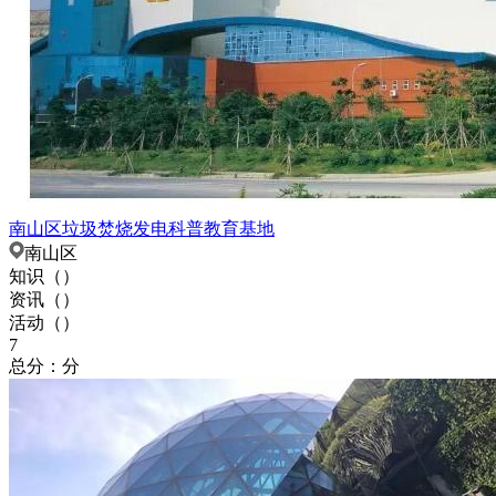
南山区垃圾焚烧发电科普教育基地
南山区
知识（
）
资讯（
）
活动（
）
7
总分：分