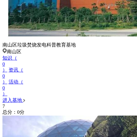
南山区垃圾焚烧发电科普教育基地
南山区
知识（
0
）
资讯（
0
）
活动（
0
）
进入基地
7
总分：0分