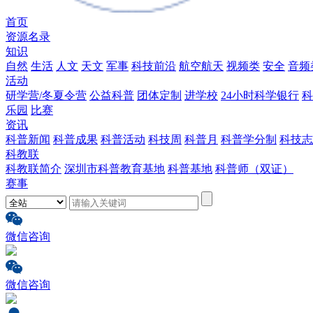
首页
资源名录
知识
自然
生活
人文
天文
军事
科技前沿
航空航天
视频类
安全
音频
活动
研学营/冬夏令营
公益科普
团体定制
进学校
24小时科学银行
科
乐园
比赛
资讯
科普新闻
科普成果
科普活动
科技周
科普月
科普学分制
科技志
科教联
科教联简介
深圳市科普教育基地
科普基地
科普师（双证）
赛事
微信咨询
微信咨询