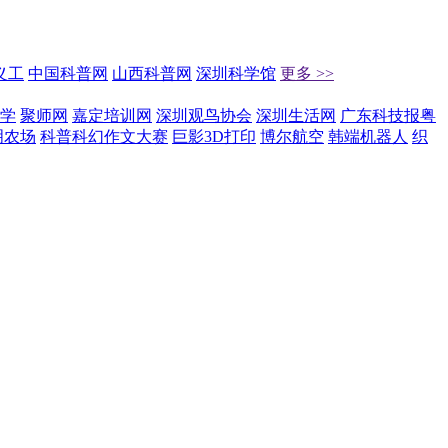
义工
中国科普网
山西科普网
深圳科学馆
更多 >>
学
聚师网
嘉定培训网
深圳观鸟协会
深圳生活网
广东科技报粤
明农场
科普科幻作文大赛
巨影3D打印
博尔航空
韩端机器人
织