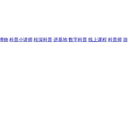
博物
科普小讲师
桂深科普
进基地
数字科普
线上课程
科普师
游