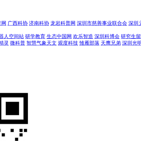
普网
广西科协
济南科协
龙岩科普网
深圳市慈善事业联合会
深圳
器人空间站
研学教育
生态中国网
欢乐智造
深圳科博会
研究生留
精灵
微科普
智慧气象天文
观度科技
雏雁部落
天鹰兄弟
深圳光