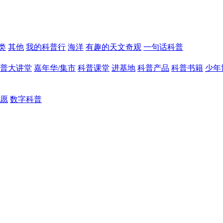
类
其他
我的科普行
海洋
有趣的天文奇观
一句话科普
普大讲堂
嘉年华/集市
科普课堂
进基地
科普产品
科普书籍
少年
愿
数字科普