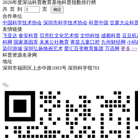
2026年度深汕科普教育基地科普指数排行榜
共 页 到
页
合作单位
中国科学技术协会
深圳市科学技术协会
科普中国
甘肃大众科
友情链接
飞亚达
食安科普
贝壳红文化艺术馆
文恺科技
成都科普
豆豆机
科网
国家基因库
未来公社教育
青苗儿童口腔
九州财经网
小码
染印游城
深圳弘扬烙画艺术
爱汇百变教育集团
万语网
更多 >>
科普资源名录网
地址
深圳市福田区上步中路1003号 深圳科学馆701