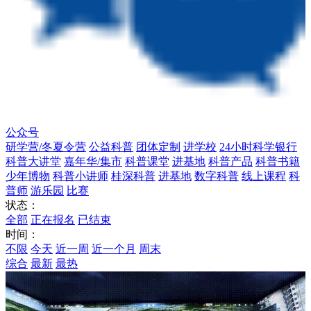
公众号
研学营/冬夏令营
公益科普
团体定制
进学校
24小时科学银行
科普大讲堂
嘉年华/集市
科普课堂
进基地
科普产品
科普书籍
少年博物
科普小讲师
桂深科普
进基地
数字科普
线上课程
科
普师
游乐园
比赛
状态：
全部
正在报名
已结束
时间：
不限
今天
近一周
近一个月
周末
综合
最新
最热