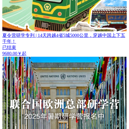
夏令营研学专列 | 14天跨越4省5城5000公里，穿越中国上下五
千年！
已结束
9680.00￥起