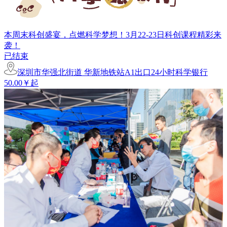
本周末科创盛宴，点燃科学梦想！3月22-23日科创课程精彩来
袭！
已结束
深圳市华强北街道 华新地铁站A1出口24小时科学银行
50.00￥起