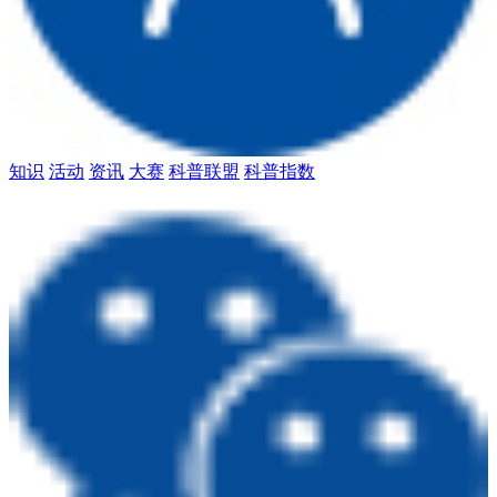
知识
活动
资讯
大赛
科普联盟
科普指数