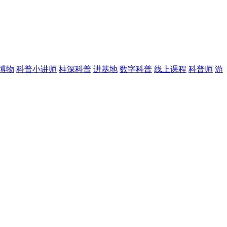
博物
科普小讲师
桂深科普
进基地
数字科普
线上课程
科普师
游