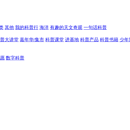
类
其他
我的科普行
海洋
有趣的天文奇观
一句话科普
普大讲堂
嘉年华/集市
科普课堂
进基地
科普产品
科普书籍
少年
愿
数字科普