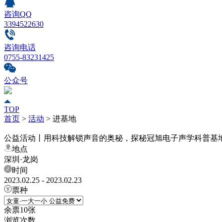
咨询QQ
3394522630
咨询电话
0755-83231425
公众号
TOP
首页
>
活动
>
进基地
公益活动丨用科技解锁声音的奥秘，探秘冠旭电子声学科普基
地点
深圳·龙岗
时间
2023.02.25 - 2023.02.23
票种
余票
10
张
浏览次数