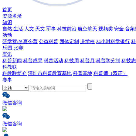
首页
资源名录
知识
自然
生活
人文
天文
军事
科技前沿
航空航天
视频类
安全
音频
活动
研学营/冬夏令营
公益科普
团体定制
进学校
24小时科学银行
科
乐园
比赛
资讯
科普新闻
科普成果
科普活动
科技周
科普月
科普学分制
科技志
科教联
科教联简介
深圳市科普教育基地
科普基地
科普师（双证）
赛事
微信咨询
微信咨询