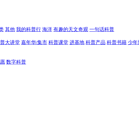
类
其他
我的科普行
海洋
有趣的天文奇观
一句话科普
普大讲堂
嘉年华/集市
科普课堂
进基地
科普产品
科普书籍
少年
愿
数字科普