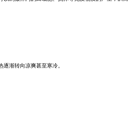
热逐渐转向凉爽甚至寒冷。