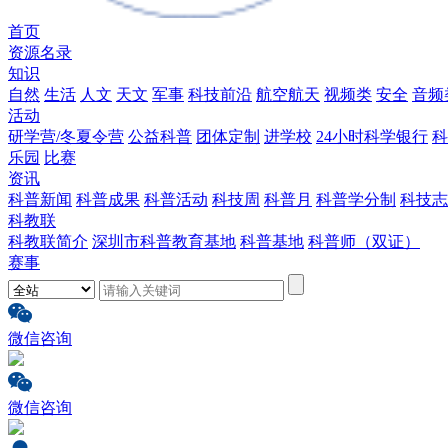
首页
资源名录
知识
自然
生活
人文
天文
军事
科技前沿
航空航天
视频类
安全
音频
活动
研学营/冬夏令营
公益科普
团体定制
进学校
24小时科学银行
科
乐园
比赛
资讯
科普新闻
科普成果
科普活动
科技周
科普月
科普学分制
科技志
科教联
科教联简介
深圳市科普教育基地
科普基地
科普师（双证）
赛事
微信咨询
微信咨询