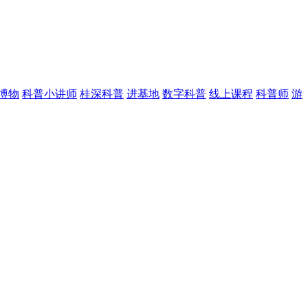
博物
科普小讲师
桂深科普
进基地
数字科普
线上课程
科普师
游