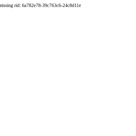
id: 6a782e78-39c763c6-24c8d11e